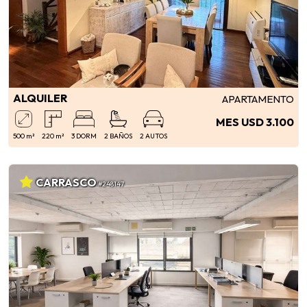
ALQUILER
APARTAMENTO
MES USD 3.100
500 m²
220 m²
3 DORM
2 BAÑOS
2 AUTOS
CARRASCO
#248147