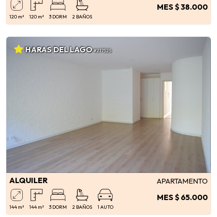
MES $ 38.000
120 m²
120 m²
3 DORM
2 BAÑOS
HARAS DEL LAGO
#217525
ALQUILER
APARTAMENTO
MES $ 65.000
144 m²
144 m²
3 DORM
2 BAÑOS
1 AUTO