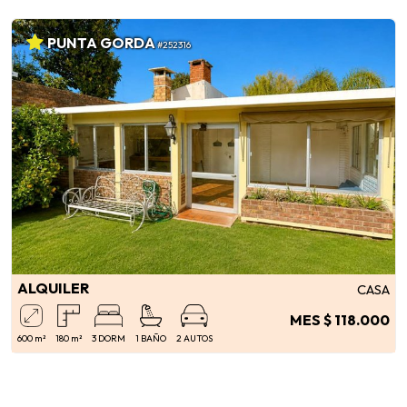
PUNTA GORDA
#252316
ALQUILER
CASA
MES $ 118.000
600 m²
180 m²
3 DORM
1 BAÑO
2 AUTOS