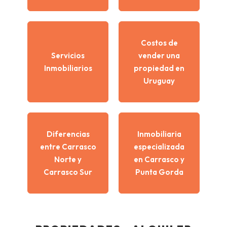
Costos de
Servicios
vender una
Inmobiliarios
propiedad en
Uruguay
Diferencias
Inmobiliaria
entre Carrasco
especializada
Norte y
en Carrasco y
Carrasco Sur
Punta Gorda