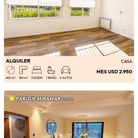
ALQUILER
CASA
MES USD 2.950
600 m²
180 m²
3 DORM
1 BAÑO
2 AUTOS
PARQUE MIRAMAR
#252930