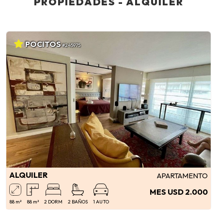
PROPIEDADES - ALQUILER
POCITOS
#245975
ALQUILER
APARTAMENTO
MES USD 2.000
88 m²
88 m²
2 DORM
2 BAÑOS
1 AUTO