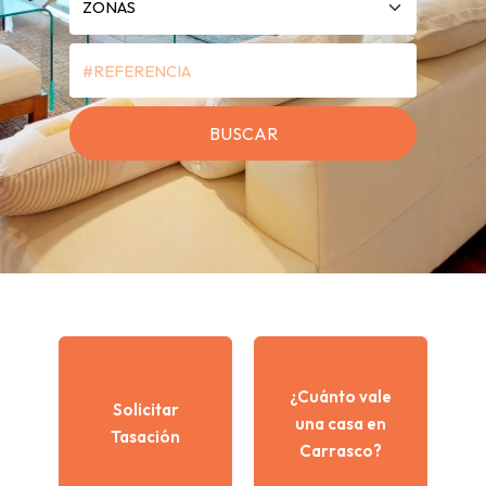
¿Cuánto vale
Solicitar
una casa en
Tasación
Carrasco?