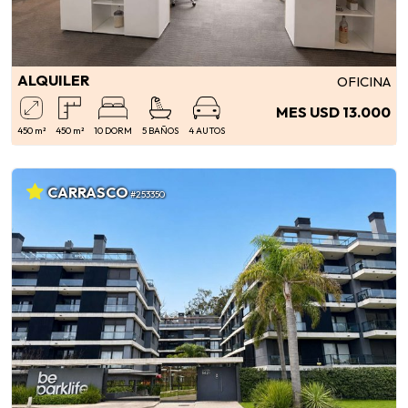
ALQUILER
OFICINA
MES USD 13.000
450 m²
450 m²
10 DORM
5 BAÑOS
4 AUTOS
CARRASCO
#253350