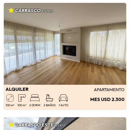
CARRASCO
#245852
ALQUILER
APARTAMENTO
MES USD 2.300
100 m²
100 m²
2 DORM
2 BAÑOS
1 AUTO
CARRASCO ESTE
#243013