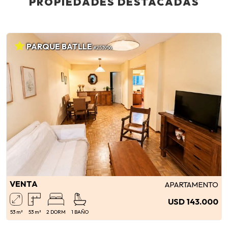
PROPIEDADES DESTACADAS
PARQUE BATLLE
#253956
VENTA
APARTAMENTO
USD 143.000
53 m²
53 m²
2 DORM
1 BAÑO