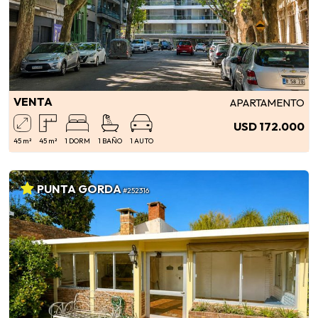
VENTA
APARTAMENTO
USD 172.000
45 m²
45 m²
1 DORM
1 BAÑO
1 AUTO
PUNTA GORDA
#252316