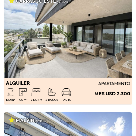
CARRASCO ESTE
#243013
ALQUILER
APARTAMENTO
MES USD 2.300
100 m²
100 m²
2 DORM
2 BAÑOS
1 AUTO
MALVIN
#238852