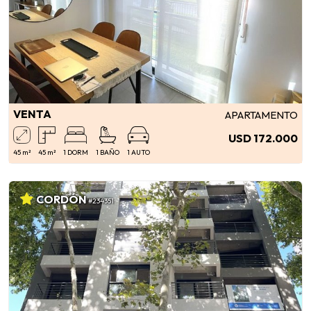
VENTA
APARTAMENTO
USD 172.000
45 m²
45 m²
1 DORM
1 BAÑO
1 AUTO
CORDÓN
#234351