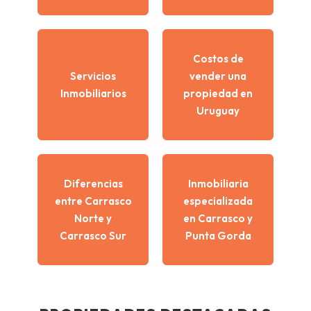
Costos de
Servicios
vender una
Inmobiliarios
propiedad en
Uruguay
Diferencias
Inmobiliaria
entre Carrasco
especializada
Norte y
en Carrasco y
Carrasco Sur
Punta Gorda