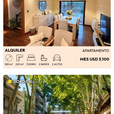
ALQUILER
APARTAMENTO
MES USD 3.100
500 m²
220 m²
3 DORM
2 BAÑOS
2 AUTOS
CORDÓN
#252687