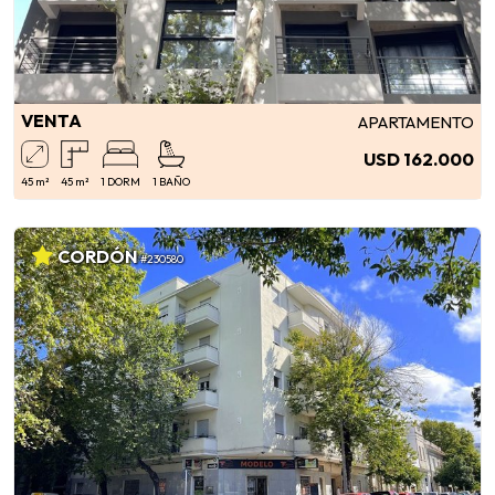
VENTA
APARTAMENTO
USD 162.000
45 m²
45 m²
1 DORM
1 BAÑO
CORDÓN
#230580