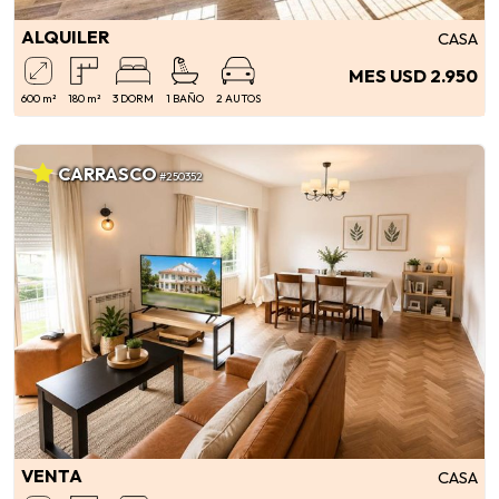
ALQUILER
CASA
MES USD 2.950
600 m²
180 m²
3 DORM
1 BAÑO
2 AUTOS
CARRASCO
#250352
VENTA
CASA