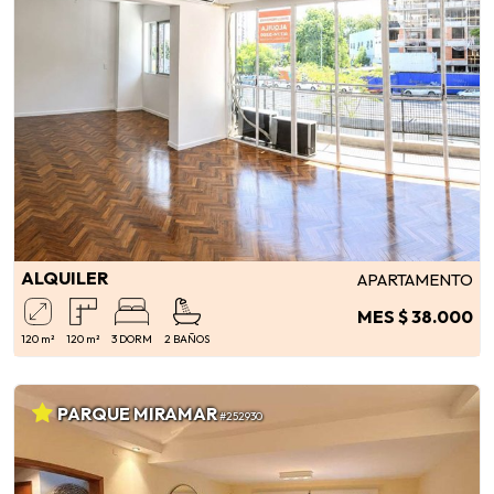
ALQUILER
APARTAMENTO
MES $ 38.000
120 m²
120 m²
3 DORM
2 BAÑOS
PARQUE MIRAMAR
#252930