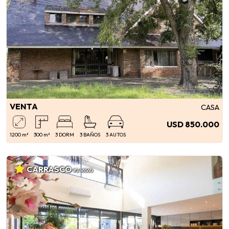
VENTA
CASA
USD 850.000
1200 m²
300 m²
3 DORM
3 BAÑOS
3 AUTOS
CARRASCO
#246560