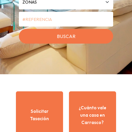
¿Cuánto vale
Solicitar
una casa en
Tasación
Carrasco?