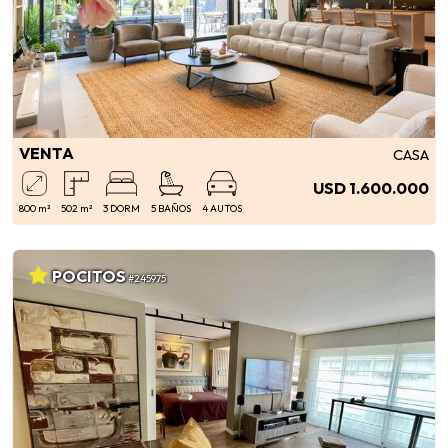
VENTA
CASA
USD 1.600.000
800 m²
502 m²
3 DORM
5 BAÑOS
4 AUTOS
POCITOS
#245975