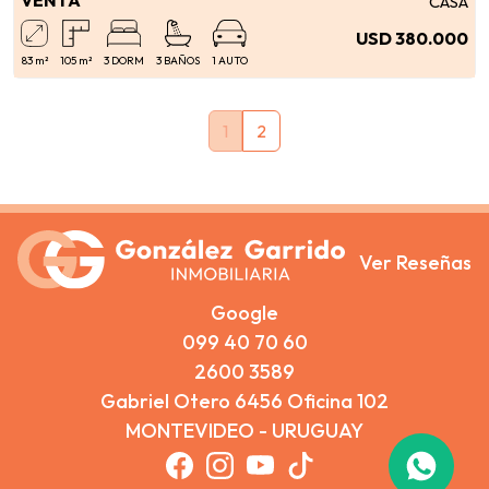
CASA
USD 380.000
83 m²
105 m²
3 DORM
3 BAÑOS
1 AUTO
Ver Reseñas
Google
099 40 70 60
2600 3589
Gabriel Otero 6456 Oficina 102
MONTEVIDEO - URUGUAY