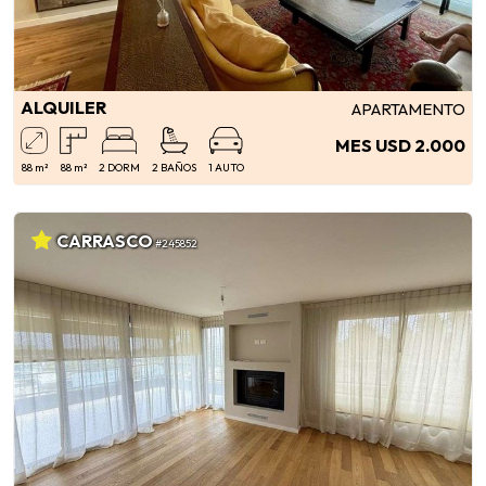
ALQUILER
APARTAMENTO
MES USD 2.000
88 m²
88 m²
2 DORM
2 BAÑOS
1 AUTO
CARRASCO
#245852