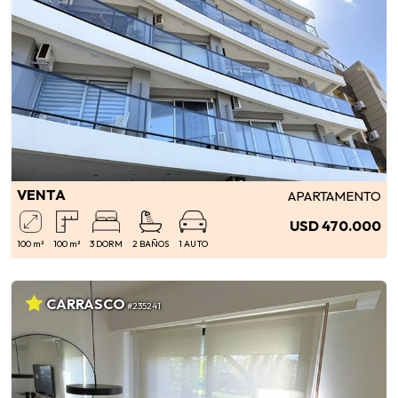
VENTA
APARTAMENTO
USD 470.000
100 m²
100 m²
3 DORM
2 BAÑOS
1 AUTO
CARRASCO
#235241