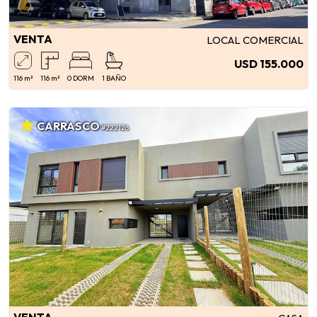
VENTA
LOCAL COMERCIAL
USD 155.000
116 m²
116 m²
0 DORM
1 BAÑO
CARRASCO
#222126
VENTA