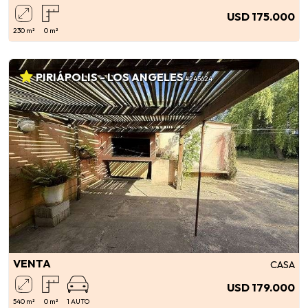
USD 175.000
230 m²
0 m²
PIRIÁPOLIS - LOS ANGELES
#245624
VENTA
CASA
USD 179.000
540 m²
0 m²
1 AUTO