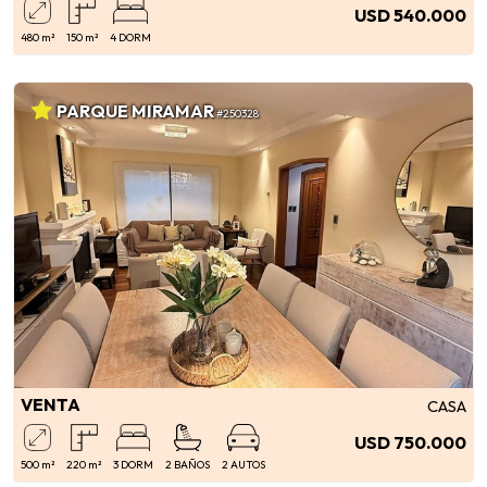
USD 540.000
480 m²
150 m²
4 DORM
PARQUE MIRAMAR
#250328
VENTA
CASA
USD 750.000
500 m²
220 m²
3 DORM
2 BAÑOS
2 AUTOS