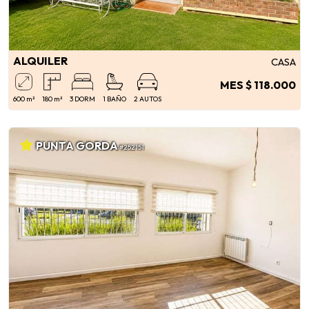
ALQUILER
CASA
MES $ 118.000
600 m²
180 m²
3 DORM
1 BAÑO
2 AUTOS
PUNTA GORDA
#252151