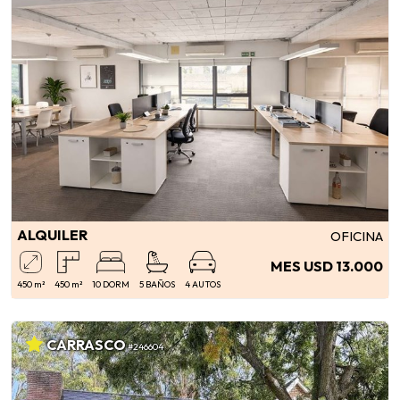
ALQUILER
OFICINA
MES USD 13.000
450 m²
450 m²
10 DORM
5 BAÑOS
4 AUTOS
CARRASCO
#246604