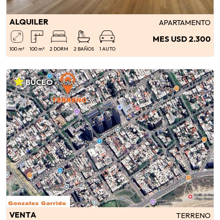
ALQUILER
APARTAMENTO
MES USD 2.300
100 m²
100 m²
2 DORM
2 BAÑOS
1 AUTO
BUCEO
#245784
VENTA
TERRENO