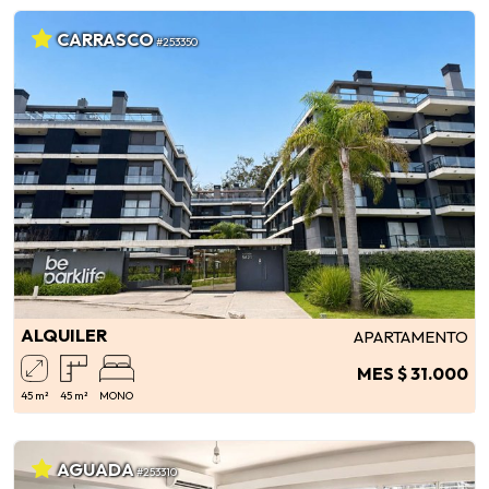
CARRASCO
#253350
ALQUILER
APARTAMENTO
MES $ 31.000
45 m²
45 m²
MONO
AGUADA
#253310