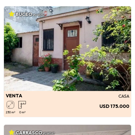
BUCEO
#248752
VENTA
CASA
USD 175.000
230 m²
0 m²
CARRASCO
#248147