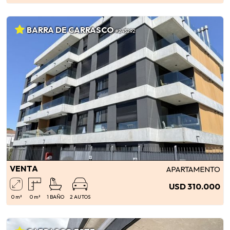
BARRA DE CARRASCO
#243292
VENTA
APARTAMENTO
USD 310.000
0 m²
0 m²
1 BAÑO
2 AUTOS