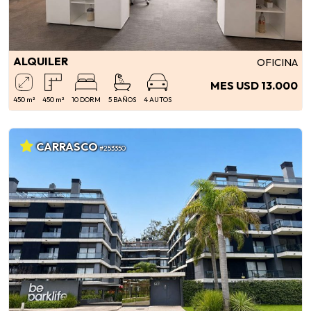
ALQUILER
OFICINA
MES USD 13.000
450 m²
450 m²
10 DORM
5 BAÑOS
4 AUTOS
CARRASCO
#253350