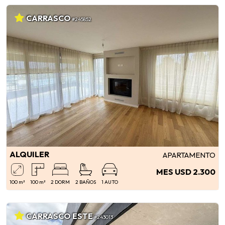
CARRASCO
#245852
ALQUILER
APARTAMENTO
MES USD 2.300
100 m²
100 m²
2 DORM
2 BAÑOS
1 AUTO
CARRASCO ESTE
#243013