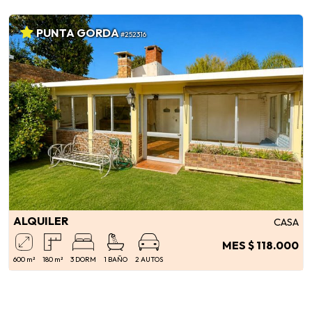
PUNTA GORDA
#252316
ALQUILER
CASA
MES $ 118.000
600 m²
180 m²
3 DORM
1 BAÑO
2 AUTOS