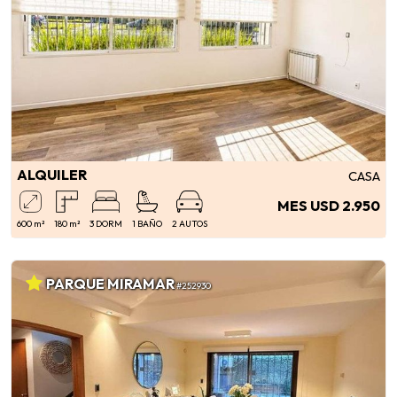
ALQUILER
CASA
MES USD 2.950
600 m²
180 m²
3 DORM
1 BAÑO
2 AUTOS
PARQUE MIRAMAR
#252930