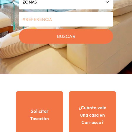
¿Cuánto vale
Solicitar
una casa en
Tasación
Carrasco?