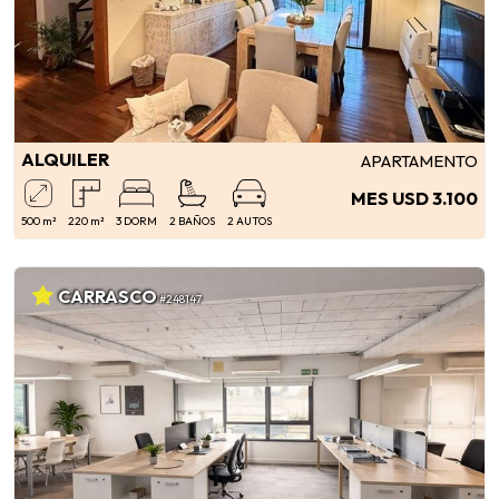
ALQUILER
APARTAMENTO
MES USD 3.100
500 m²
220 m²
3 DORM
2 BAÑOS
2 AUTOS
CARRASCO
#248147