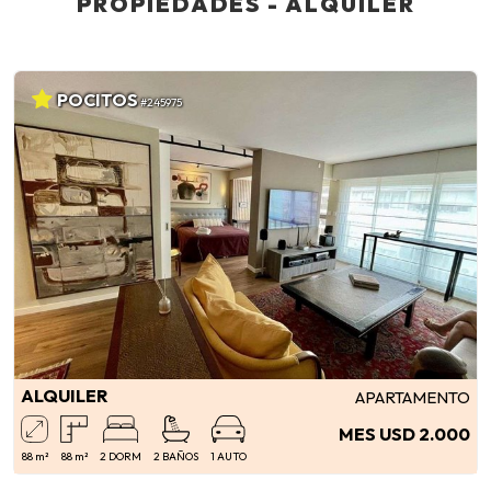
PROPIEDADES - ALQUILER
POCITOS
#245975
ALQUILER
APARTAMENTO
MES USD 2.000
88 m²
88 m²
2 DORM
2 BAÑOS
1 AUTO