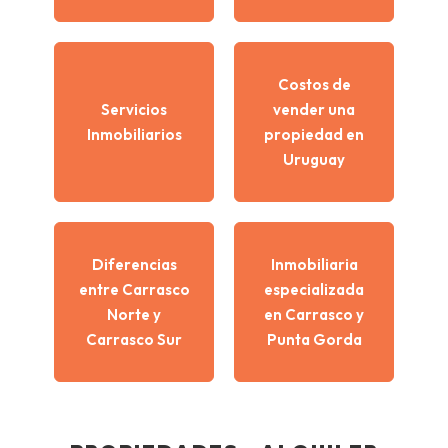
Costos de
Servicios
vender una
Inmobiliarios
propiedad en
Uruguay
Diferencias
Inmobiliaria
entre Carrasco
especializada
Norte y
en Carrasco y
Carrasco Sur
Punta Gorda