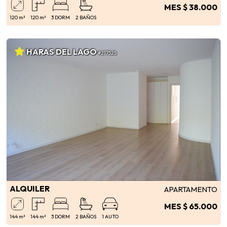
MES $ 38.000
120 m²
120 m²
3 DORM
2 BAÑOS
HARAS DEL LAGO
#217525
ALQUILER
APARTAMENTO
MES $ 65.000
144 m²
144 m²
3 DORM
2 BAÑOS
1 AUTO