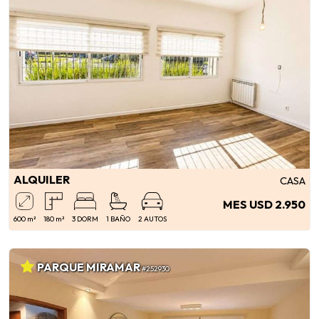
ALQUILER
CASA
MES USD 2.950
600 m²
180 m²
3 DORM
1 BAÑO
2 AUTOS
PARQUE MIRAMAR
#252930