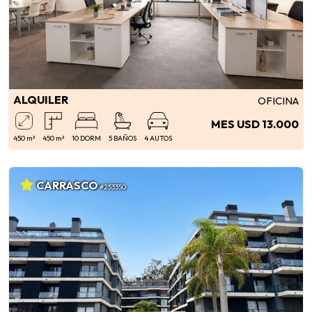
ALQUILER
OFICINA
MES USD 13.000
450 m²
450 m²
10 DORM
5 BAÑOS
4 AUTOS
CARRASCO
#253350