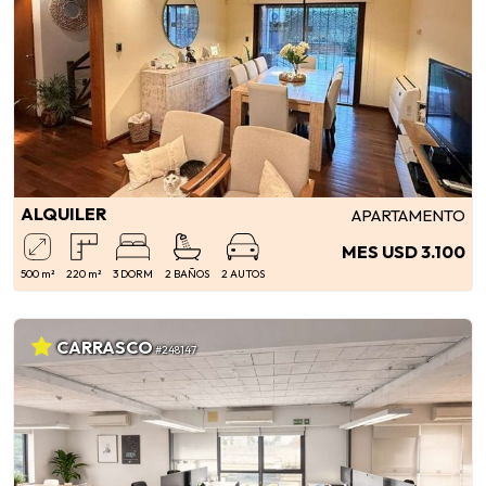
ALQUILER
APARTAMENTO
MES USD 3.100
500 m²
220 m²
3 DORM
2 BAÑOS
2 AUTOS
CARRASCO
#248147