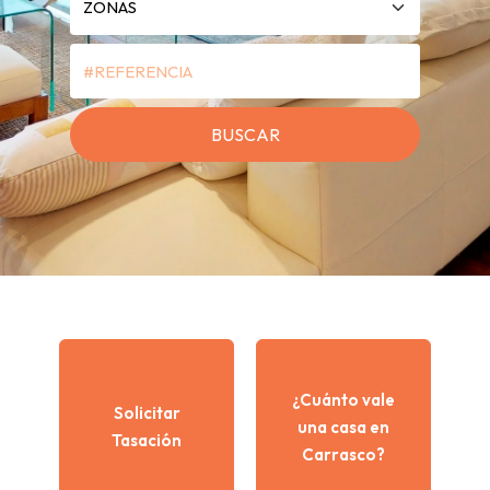
¿Cuánto vale
Solicitar
una casa en
Tasación
Carrasco?