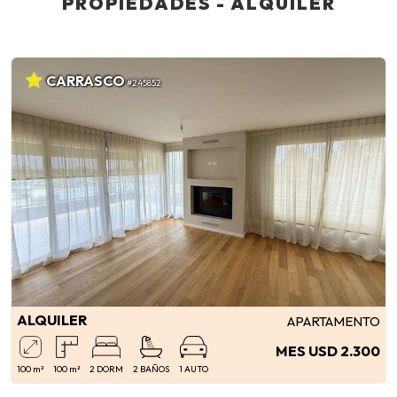
PROPIEDADES - ALQUILER
CARRASCO
#245852
ALQUILER
APARTAMENTO
MES USD 2.300
100 m²
100 m²
2 DORM
2 BAÑOS
1 AUTO