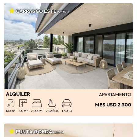
CARRASCO ESTE
#243013
ALQUILER
APARTAMENTO
MES USD 2.300
100 m²
100 m²
2 DORM
2 BAÑOS
1 AUTO
PUNTA GORDA
#252151