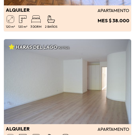
ALQUILER
APARTAMENTO
MES $ 38.000
120 m²
120 m²
3 DORM
2 BAÑOS
HARAS DEL LAGO
#217525
ALQUILER
APARTAMENTO