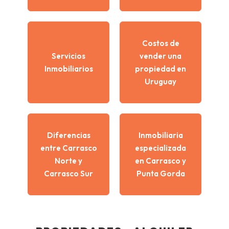
Costos de
Servicios
vender una
Inmobiliarios
propiedad en
Uruguay
Diferencias
Inmobiliaria
entre Carrasco
especializada
Norte y
en Carrasco y
Carrasco Sur
Punta Gorda