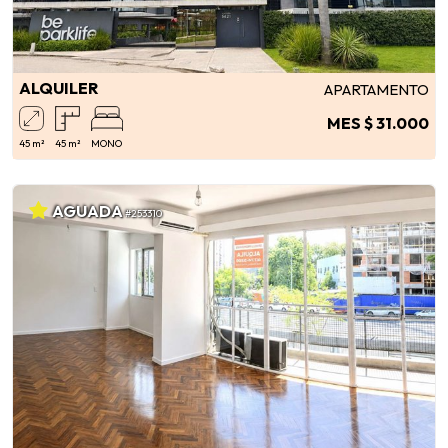
ALQUILER
APARTAMENTO
MES $ 31.000
45 m²
45 m²
MONO
AGUADA
#253310