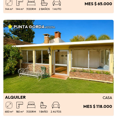
MES $ 65.000
144 m²
144 m²
3 DORM
2 BAÑOS
1 AUTO
PUNTA GORDA
#252316
ALQUILER
CASA
MES $ 118.000
600 m²
180 m²
3 DORM
1 BAÑO
2 AUTOS