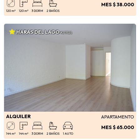
MES $ 38.000
120 m²
120 m²
3 DORM
2 BAÑOS
HARAS DEL LAGO
#217525
ALQUILER
APARTAMENTO
MES $ 65.000
144 m²
144 m²
3 DORM
2 BAÑOS
1 AUTO