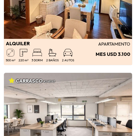
ALQUILER
APARTAMENTO
MES USD 3.100
500 m²
220 m²
3 DORM
2 BAÑOS
2 AUTOS
CARRASCO
#248147