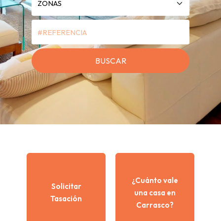
¿Cuánto vale
Solicitar
una casa en
Tasación
Carrasco?