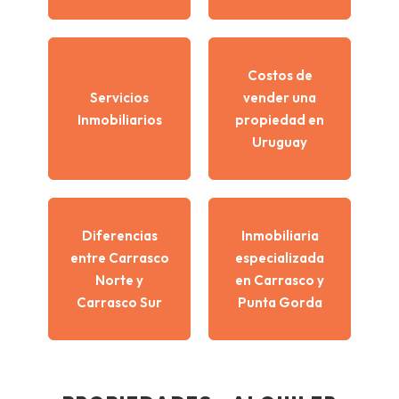
Costos de
Servicios
vender una
Inmobiliarios
propiedad en
Uruguay
Diferencias
Inmobiliaria
entre Carrasco
especializada
Norte y
en Carrasco y
Carrasco Sur
Punta Gorda