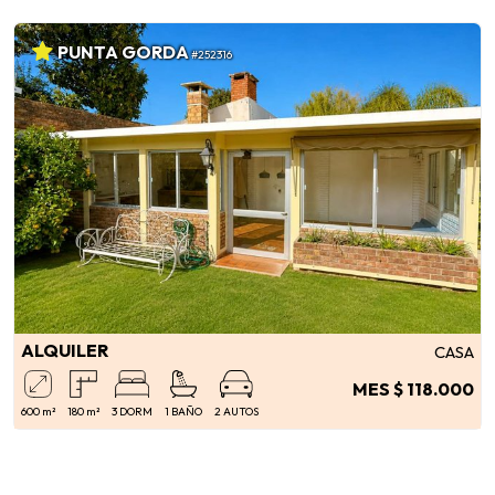
PUNTA GORDA
#252316
ALQUILER
CASA
MES $ 118.000
600 m²
180 m²
3 DORM
1 BAÑO
2 AUTOS