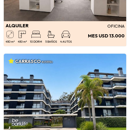
ALQUILER
OFICINA
MES USD 13.000
450 m²
450 m²
10 DORM
5 BAÑOS
4 AUTOS
CARRASCO
#253350