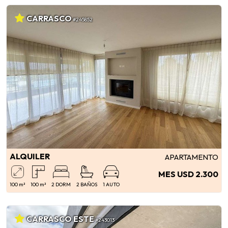
CARRASCO
#245852
ALQUILER
APARTAMENTO
MES USD 2.300
100 m²
100 m²
2 DORM
2 BAÑOS
1 AUTO
CARRASCO ESTE
#243013