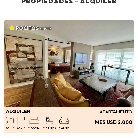
PROPIEDADES - ALQUILER
POCITOS
#245975
ALQUILER
APARTAMENTO
MES USD 2.000
88 m²
88 m²
2 DORM
2 BAÑOS
1 AUTO