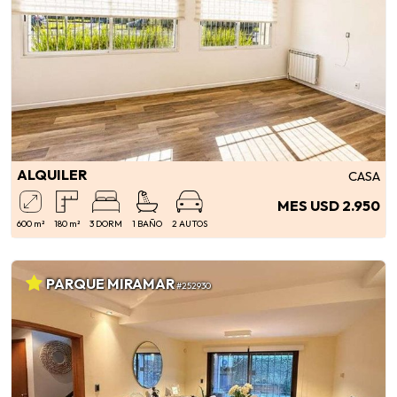
ALQUILER
CASA
MES USD 2.950
600 m²
180 m²
3 DORM
1 BAÑO
2 AUTOS
PARQUE MIRAMAR
#252930