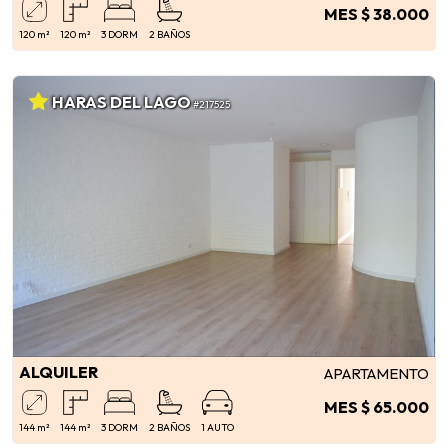
MES $ 38.000
120 m²
120 m²
3 DORM
2 BAÑOS
HARAS DEL LAGO
#217525
ALQUILER
APARTAMENTO
MES $ 65.000
144 m²
144 m²
3 DORM
2 BAÑOS
1 AUTO