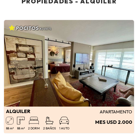
PROPIEDADES - ALQUILER
POCITOS
#245975
ALQUILER
APARTAMENTO
MES USD 2.000
88 m²
88 m²
2 DORM
2 BAÑOS
1 AUTO