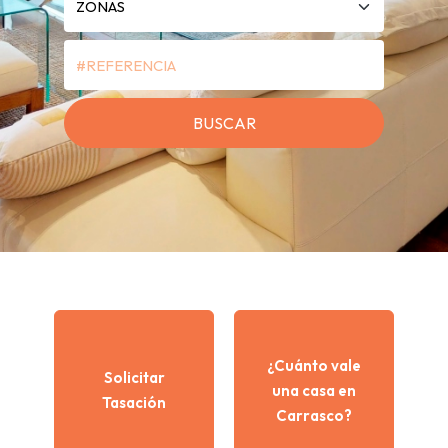
¿Cuánto vale
Solicitar
una casa en
Tasación
Carrasco?