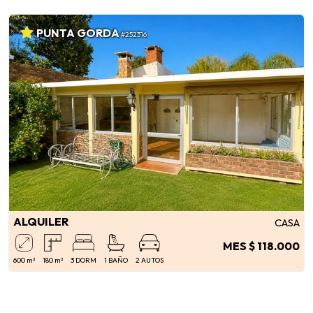
PUNTA GORDA
#252316
ALQUILER
CASA
MES $ 118.000
600 m²
180 m²
3 DORM
1 BAÑO
2 AUTOS