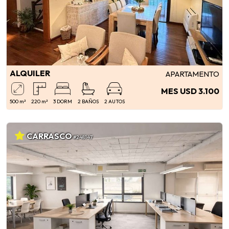
ALQUILER
APARTAMENTO
MES USD 3.100
500 m²
220 m²
3 DORM
2 BAÑOS
2 AUTOS
CARRASCO
#248147