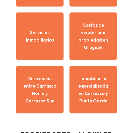
Costos de
Servicios
vender una
Inmobiliarios
propiedad en
Uruguay
Diferencias
Inmobiliaria
entre Carrasco
especializada
Norte y
en Carrasco y
Carrasco Sur
Punta Gorda