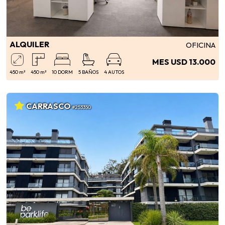
ALQUILER
OFICINA
MES USD 13.000
450 m²
450 m²
10 DORM
5 BAÑOS
4 AUTOS
CARRASCO
#253350