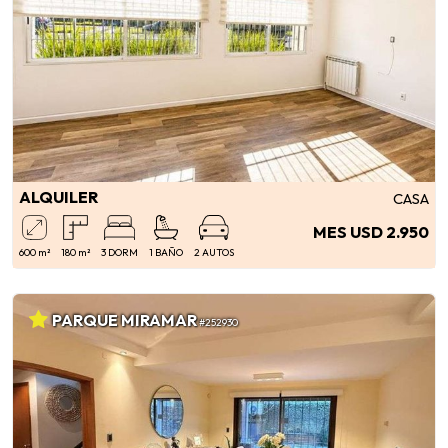
ALQUILER
CASA
MES USD 2.950
600 m²
180 m²
3 DORM
1 BAÑO
2 AUTOS
PARQUE MIRAMAR
#252930