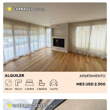
CARRASCO
#245852
ALQUILER
APARTAMENTO
MES USD 2.300
100 m²
100 m²
2 DORM
2 BAÑOS
1 AUTO
CARRASCO ESTE
#243013