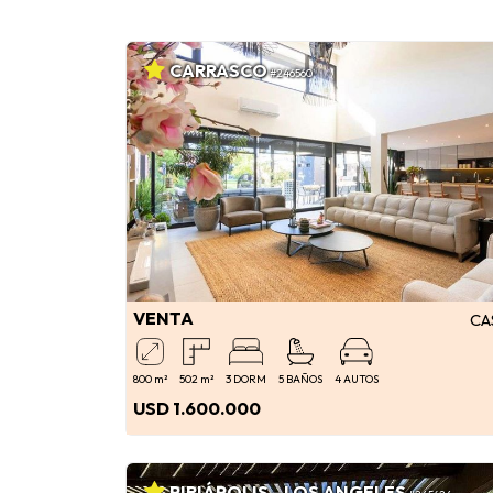
CARRASCO
#246560
VENTA
CA
800 m²
502 m²
3 DORM
5 BAÑOS
4 AUTOS
USD 1.600.000
PIRIÁPOLIS - LOS ANGELES