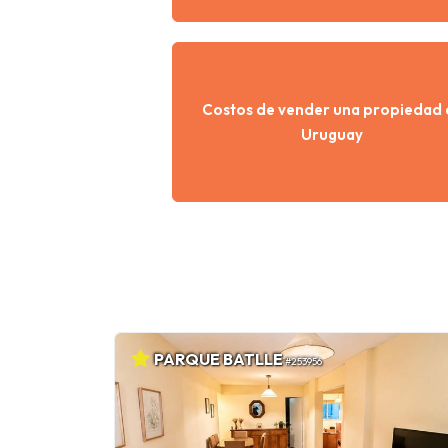
Costos de vender una propiedad 
Uruguay
PARQUE BATLLE
#253956