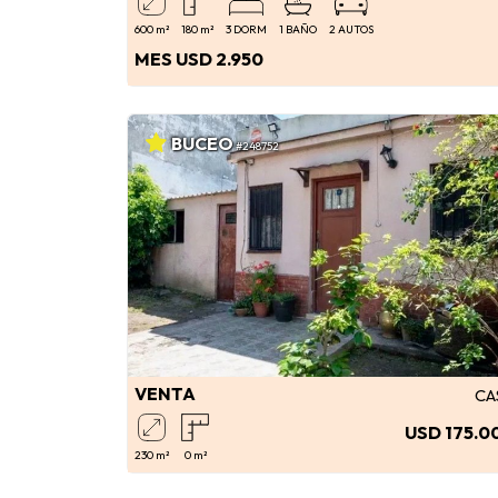
600 m²
180 m²
3 DORM
1 BAÑO
2 AUTOS
MES USD 2.950
BUCEO
#248752
VENTA
CA
USD 175.0
230 m²
0 m²