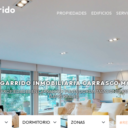
PROPIEDADES
EDIFICIOS
SERV
GARRIDO INMOBILIARIA CARRASCO 
R PROPIEDADES EN CARRASCO Y PUNTA GORDA. TASACIONES R
DATOS REALES.