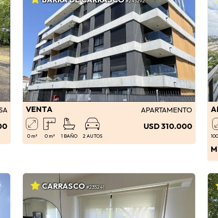
#243292
VENTA
A
SA
APARTAMENTO
00
USD 310.000
0 m²
0 m²
1 BAÑO
2 AUTOS
100
M
CARRASCO
#235241