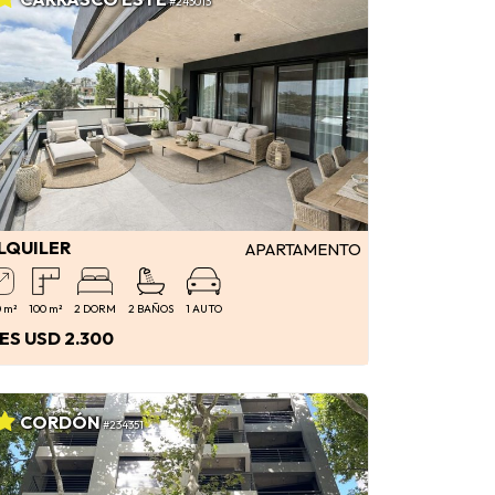
#243013
LQUILER
APARTAMENTO
 m²
100 m²
2 DORM
2 BAÑOS
1 AUTO
ES USD 2.300
CORDÓN
#234351