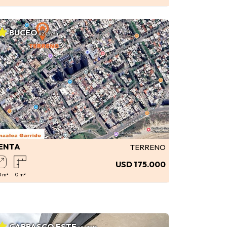
BUCEO
#245784
ENTA
TERRENO
USD 175.000
0 m²
0 m²
CARRASCO ESTE