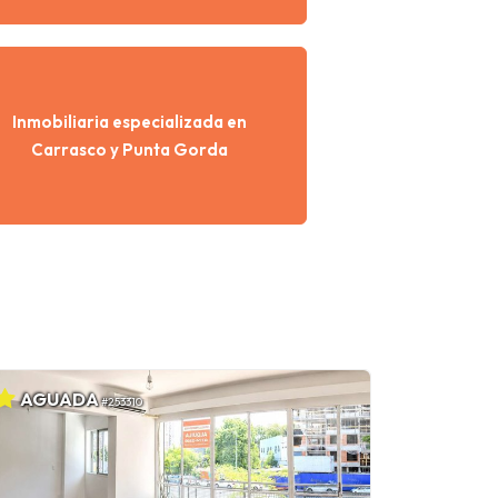
Inmobiliaria especializada en
Carrasco y Punta Gorda
AGUADA
#253310