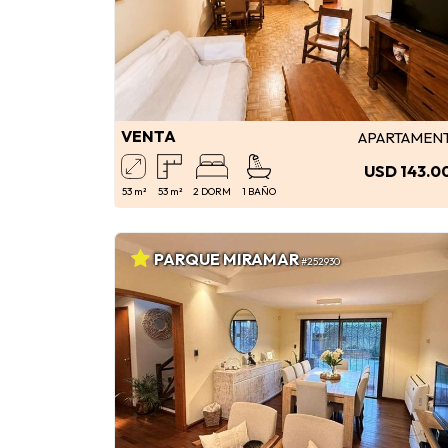
VENTA
APARTAMEN
USD 143.0
53 m²
53 m²
2 DORM
1 BAÑO
PARQUE MIRAMAR
#252930