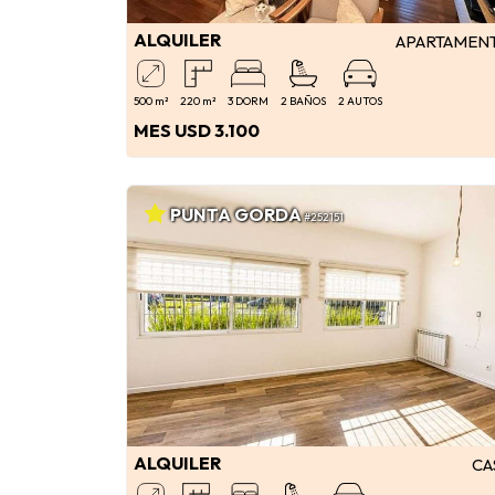
ALQUILER
APARTAMEN
500 m²
220 m²
3 DORM
2 BAÑOS
2 AUTOS
MES USD 3.100
PUNTA GORDA
#252151
ALQUILER
CA