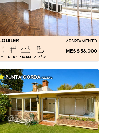
LQUILER
APARTAMENTO
MES $ 38.000
 m²
120 m²
3 DORM
2 BAÑOS
PUNTA GORDA
#252316