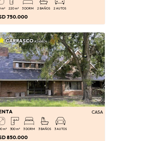
0 m²
220 m²
3 DORM
2 BAÑOS
2 AUTOS
SD 750.000
CARRASCO
#246604
ENTA
CASA
00 m²
300 m²
3 DORM
3 BAÑOS
3 AUTOS
SD 850.000