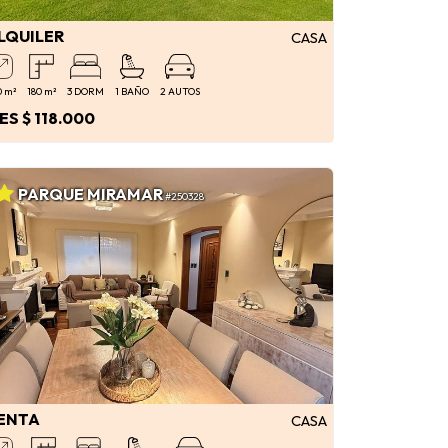
LQUILER
CASA
0 m²
180 m²
3 DORM
1 BAÑO
2 AUTOS
ES $ 118.000
PARQUE MIRAMAR
#250328
ENTA
CASA