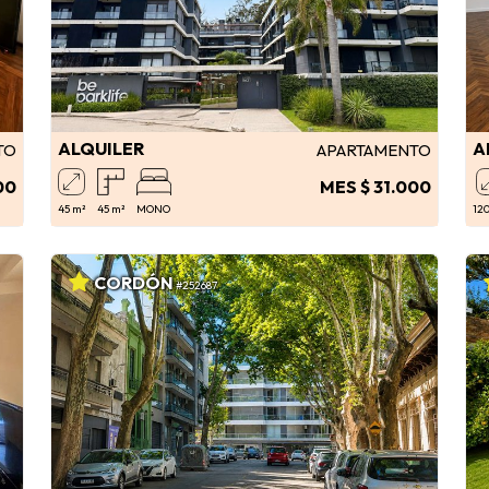
ALQUILER
A
TO
APARTAMENTO
00
MES $ 31.000
45 m²
45 m²
MONO
120
CORDÓN
#252687