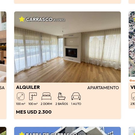
CARRASCO
#245852
ALQUILER
V
SA
APARTAMENTO
100 m²
100 m²
2 DORM
2 BAÑOS
1 AUTO
23
MES USD 2.300
BARRA DE CARRASCO