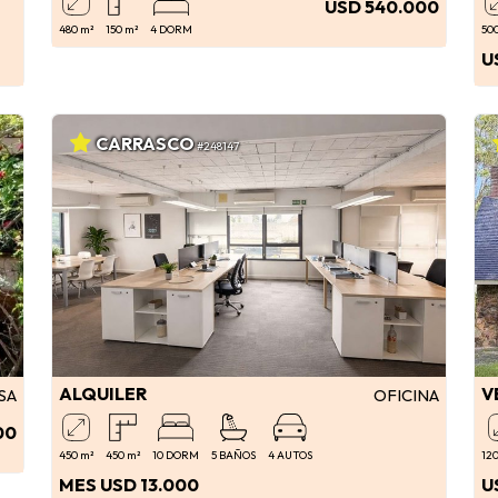
USD 540.000
480 m²
150 m²
4 DORM
50
U
CARRASCO
#248147
ALQUILER
V
SA
OFICINA
00
450 m²
450 m²
10 DORM
5 BAÑOS
4 AUTOS
12
MES USD 13.000
U