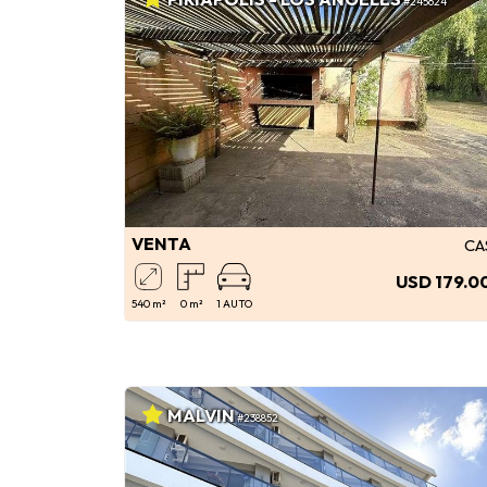
#245624
VENTA
CA
USD 179.0
540 m²
0 m²
1 AUTO
MALVIN
#238852