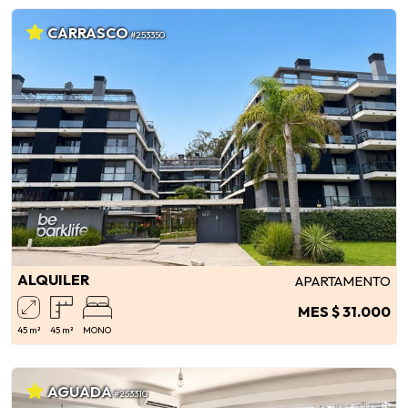
CARRASCO
#253350
ALQUILER
APARTAMENTO
MES $ 31.000
45 m²
45 m²
MONO
AGUADA
#253310