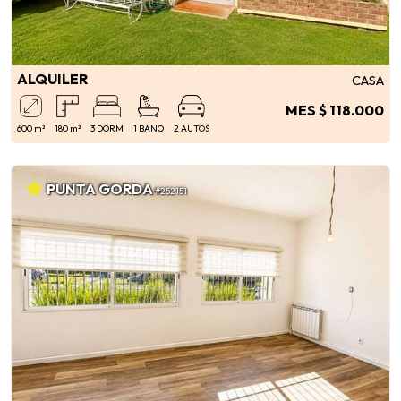
ALQUILER
CASA
MES $ 118.000
600 m²
180 m²
3 DORM
1 BAÑO
2 AUTOS
PUNTA GORDA
#252151