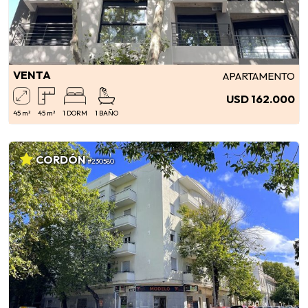
VENTA
APARTAMENTO
USD 162.000
45 m²
45 m²
1 DORM
1 BAÑO
CORDÓN
#230580