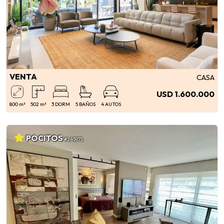
VENTA
CASA
USD 1.600.000
800 m²
502 m²
3 DORM
5 BAÑOS
4 AUTOS
POCITOS
#245975