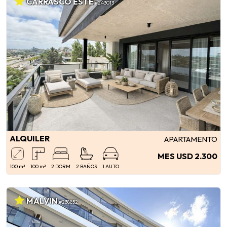
CARRASCO ESTE
#243013
ALQUILER
APARTAMENTO
MES USD 2.300
100 m²
100 m²
2 DORM
2 BAÑOS
1 AUTO
MALVIN
#238852