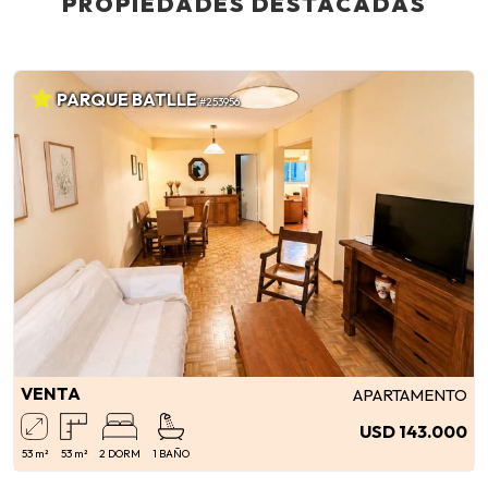
PROPIEDADES DESTACADAS
PARQUE BATLLE
#253956
VENTA
APARTAMENTO
USD 143.000
53 m²
53 m²
2 DORM
1 BAÑO