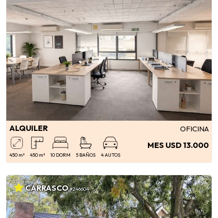
ALQUILER
OFICINA
MES USD 13.000
450 m²
450 m²
10 DORM
5 BAÑOS
4 AUTOS
CARRASCO
#246604