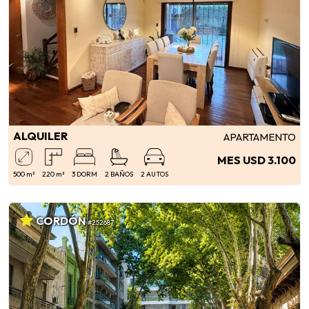
ALQUILER
APARTAMENTO
MES USD 3.100
500 m²
220 m²
3 DORM
2 BAÑOS
2 AUTOS
CORDÓN
#252687