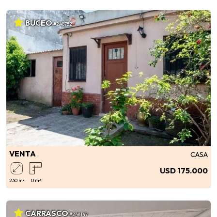
BUCEO
#248752
VENTA
CASA
USD 175.000
230 m²
0 m²
CARRASCO
#248147