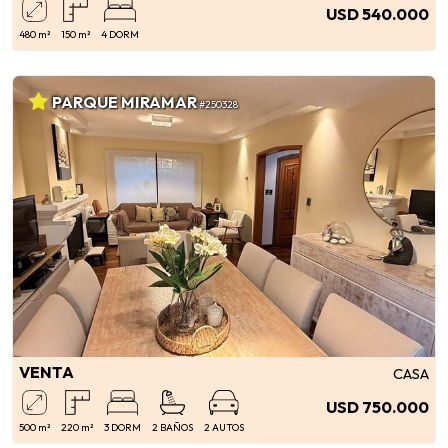
USD 540.000
480 m²
150 m²
4 DORM
PARQUE MIRAMAR
#250328
VENTA
CASA
USD 750.000
500 m²
220 m²
3 DORM
2 BAÑOS
2 AUTOS