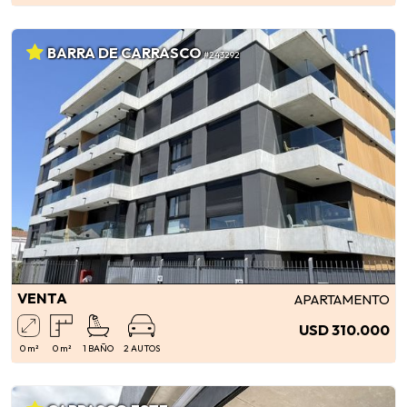
BARRA DE CARRASCO
#243292
VENTA
APARTAMENTO
USD 310.000
0 m²
0 m²
1 BAÑO
2 AUTOS