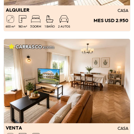
ALQUILER
CASA
MES USD 2.950
600 m²
180 m²
3 DORM
1 BAÑO
2 AUTOS
CARRASCO
#250352
VENTA
CASA