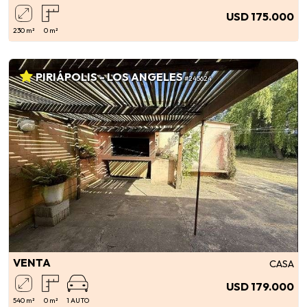
USD 175.000
230 m²
0 m²
PIRIÁPOLIS - LOS ANGELES
#245624
VENTA
CASA
USD 179.000
540 m²
0 m²
1 AUTO