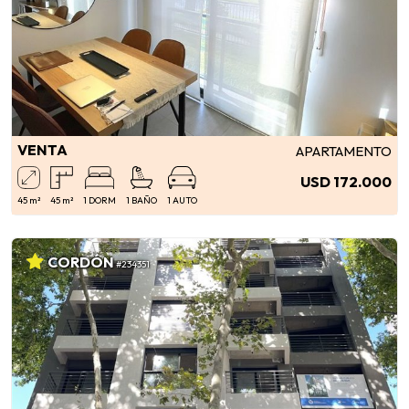
VENTA
APARTAMENTO
USD 172.000
45 m²
45 m²
1 DORM
1 BAÑO
1 AUTO
CORDÓN
#234351