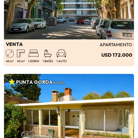
VENTA
APARTAMENTO
USD 172.000
45 m²
45 m²
1 DORM
1 BAÑO
1 AUTO
PUNTA GORDA
#252316