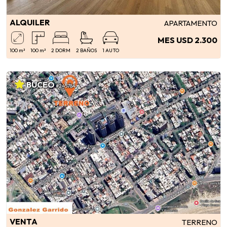
ALQUILER
APARTAMENTO
MES USD 2.300
100 m²
100 m²
2 DORM
2 BAÑOS
1 AUTO
BUCEO
#245784
VENTA
TERRENO