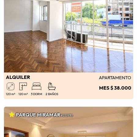
ALQUILER
APARTAMENTO
MES $ 38.000
120 m²
120 m²
3 DORM
2 BAÑOS
PARQUE MIRAMAR
#252930