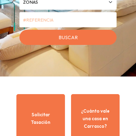
¿Cuánto vale
Solicitar
una casa en
Tasación
Carrasco?