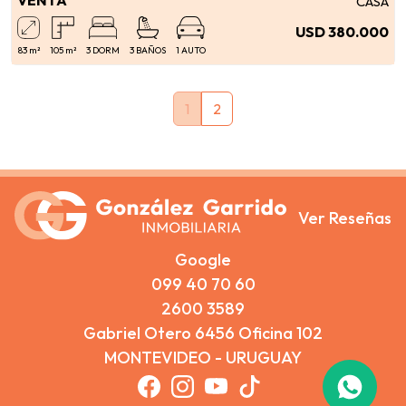
CASA
USD 380.000
83 m²
105 m²
3 DORM
3 BAÑOS
1 AUTO
Ver Reseñas
Google
099 40 70 60
2600 3589
Gabriel Otero 6456 Oficina 102
MONTEVIDEO - URUGUAY