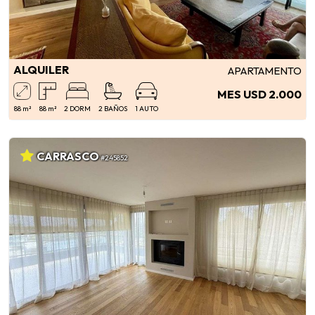
ALQUILER
APARTAMENTO
MES USD 2.000
88 m²
88 m²
2 DORM
2 BAÑOS
1 AUTO
CARRASCO
#245852