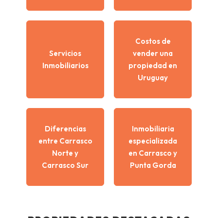
Costos de
Servicios
vender una
Inmobiliarios
propiedad en
Uruguay
Diferencias
Inmobiliaria
entre Carrasco
especializada
Norte y
en Carrasco y
Carrasco Sur
Punta Gorda