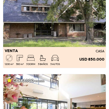
VENTA
CASA
USD 850.000
1200 m²
300 m²
3 DORM
3 BAÑOS
3 AUTOS
CARRASCO
#246560