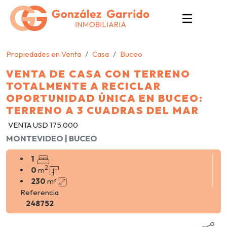
Propiedades en Venta
Casa
Buceo
VENTA DE CASA CON TERRENO
TOTALMENTE A RECICLAR
OPORTUNIDAD ÚNICA EN BUCEO:
TERRENO A 3 CUADRAS DEL MAR
VENTA
USD 175.000
MONTEVIDEO | BUCEO
1
2
0
m
230
m²
Referencia
248752